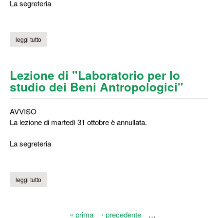
La segreteria
leggi tutto
su tutorato didattico di elementi di matematica
Lezione di "Laboratorio per lo
studio dei Beni Antropologici"
AVVISO
La lezione di martedì 31 ottobre è annullata.
La segreteria
leggi tutto
su lezione di "laboratorio per lo studio dei beni antropologici"
« prima
‹ precedente
…