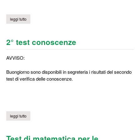
leggi tutto
su lezione di storia dell'architettura
2° test conoscenze
AVVISO:
Buongiorno sono disponibili in segreteria i risultati del secondo
test di verifica delle conoscenze.
leggi tutto
su 2° test conoscenze
Test di matematica per le