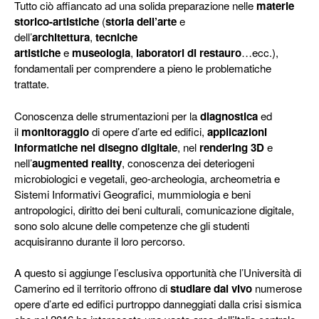
Tutto ciò affiancato ad una solida preparazione nelle
materie
storico-artistiche
(
storia dell’arte
e
dell’
architettura
,
tecniche
artistiche
e
museologia
,
laboratori di restauro
…ecc.),
fondamentali per comprendere a pieno le problematiche
trattate.
Conoscenza delle strumentazioni per la
diagnostica
ed
il
monitoraggio
di opere d’arte ed edifici,
applicazioni
informatiche nel disegno digitale
, nel
rendering 3D
e
nell’
augmented reality
, conoscenza dei deteriogeni
microbiologici e vegetali, geo-archeologia, archeometria e
Sistemi Informativi Geografici, mummiologia e beni
antropologici, diritto dei beni culturali, comunicazione digitale,
sono solo alcune delle competenze che gli studenti
acquisiranno durante il loro percorso.
A questo si aggiunge l’esclusiva opportunità che l’Università di
Camerino ed il territorio offrono di
studiare dal vivo
numerose
opere d’arte ed edifici purtroppo danneggiati dalla crisi sismica