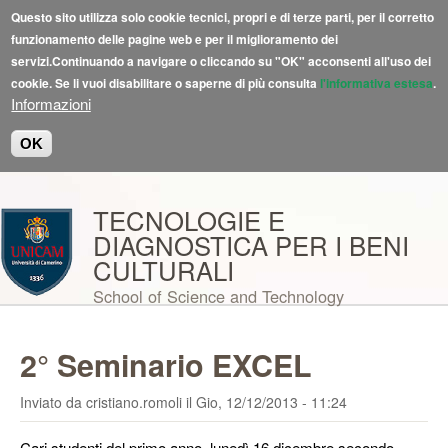
Questo sito utilizza solo cookie tecnici, propri e di terze parti, per il corretto
funzionamento delle pagine web e per il miglioramento dei
servizi.Continuando a navigare o cliccando su "OK" acconsenti all'uso dei
cookie. Se li vuoi disabilitare o saperne di più consulta
l'informativa estesa
.
Informazioni
OK
Salta al contenuto principale
TECNOLOGIE E
DIAGNOSTICA PER I BENI
CULTURALI
School of Science and Technology
2° Seminario EXCEL
Inviato da
cristiano.romoli
il
Gio, 12/12/2013 - 11:24
Cari studenti del primo anno, lunedì 16 dicembre secondo